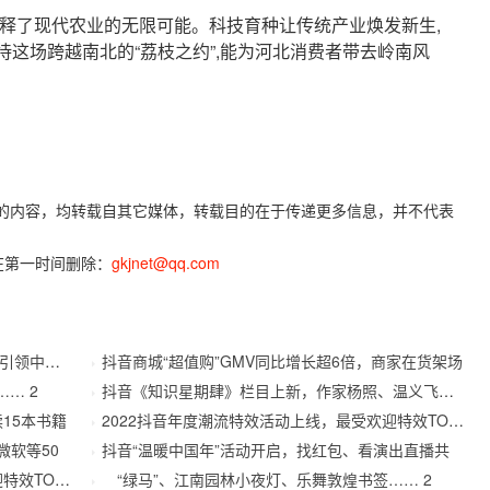
了现代农业的无限可能。科技育种让传统产业焕发新生,
这场跨越南北的“荔枝之约”,能为河北消费者带去岭南风
)”的内容，均转载自其它媒体，转载目的在于传递更多信息，并不代表
在第一时间删除：
gkjnet@qq.com
领中国软
抖音商城“超值购”GMV同比增长超6倍，商家在货架场
… 2
抖音《知识星期肆》栏目上新，作家杨照、温义飞在直
15本书籍
2022抖音年度潮流特效活动上线，最受欢迎特效TOP20
微软等50
抖音“温暖中国年”活动开启，找红包、看演出直播共
TOP20
“绿马”、江南园林小夜灯、乐舞敦煌书签…… 2