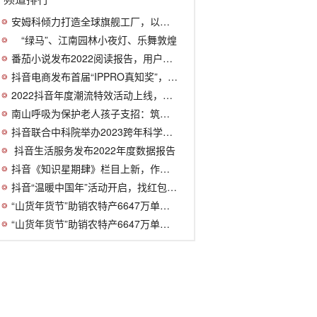
安姆科倾力打造全球旗舰工厂，以卓越制造
“绿马”、江南园林小夜灯、乐舞敦煌
番茄小说发布2022阅读报告，用户年均阅读
抖音电商发布首届“IPPRO真知奖”，小米
2022抖音年度潮流特效活动上线，最受欢迎
南山呼吸为保护老人孩子支招：筑牢家庭防
抖音联合中科院举办2023跨年科学演讲，诺
​ 抖音生活服务发布2022年度数据报告
抖音《知识星期肆》栏目上新，作家杨照、
抖音“温暖中国年”活动开启，找红包、看
“山货年货节”助销农特产6647万单，抖音
“山货年货节”助销农特产6647万单，抖音