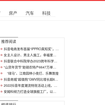
育
房产
汽车
科技
推荐阅读
抖音电商发布首届“IPPRO真知奖”，小米
女主人设计、男主人施工，幸福里探访北京
抖音联合中科院举办2023跨年科学演讲，诺
“山货年货节”助销农特产6647万单，抖音
“绿马”、江南园林小夜灯、乐舞敦煌
抖音商城“超值购”GMV同比增长超6倍，商
2022抖音年度潮流特效活动上线，最受欢迎
安姆科倾力打造全球旗舰工厂，以卓越制造
频道排行