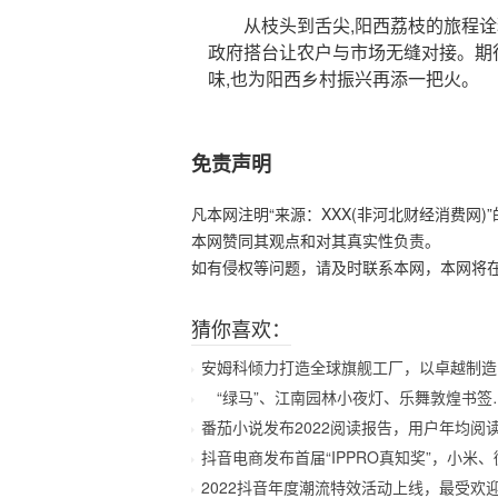
从枝头到舌尖,阳西荔枝的旅程诠释
政府搭台让农户与市场无缝对接。期待
味,也为阳西乡村振兴再添一把火。
免责声明
凡本网注明“来源：XXX(非河北财经消费网
本网赞同其观点和对其真实性负责。
如有侵权等问题，请及时联系本网，本网将
猜你喜欢：
安姆科倾力打造全球旗舰工厂，以卓越制造引
“绿马”、江南园林小夜灯、乐舞敦煌书签…
番茄小说发布2022阅读报告，用户年均阅读
抖音电商发布首届“IPPRO真知奖”，小米、
2022抖音年度潮流特效活动上线，最受欢迎特效