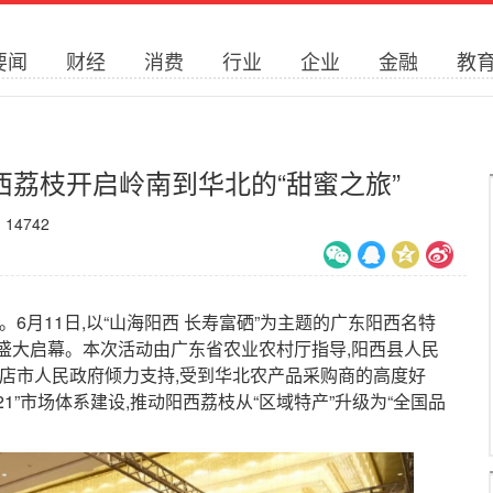
要闻
财经
消费
行业
企业
金融
教
荔枝开启岭南到华北的“甜蜜之旅”
：
14742
月11日,以“山海阳西 长寿富硒”为主题的广东阳西名特
盛大启幕。本次活动由广东省农业农村厅指导,阳西县人民
碑店市人民政府倾力支持,受到华北农产品采购商的高度好
21”市场体系建设,推动阳西荔枝从“区域特产”升级为“全国品