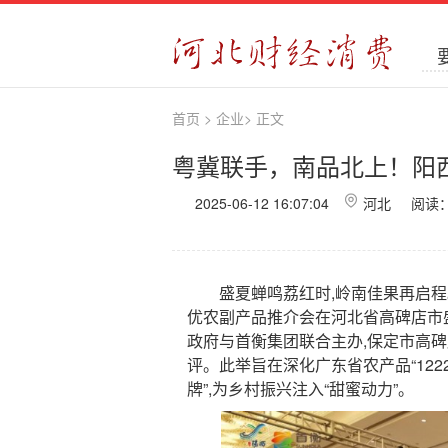
首页
>
企业
>
正文
粤冀联手，南品北上！阳西
2025-06-12 16:07:04
河北 阅读
盛夏蝉鸣荔红时,岭南佳果再启程。6
优农副产品推介会在河北省高碑店市
政府与首衡集团联合主办,保定市高
评。此举旨在深化广东省农产品“122
牌”,为乡村振兴注入“甜蜜动力”。