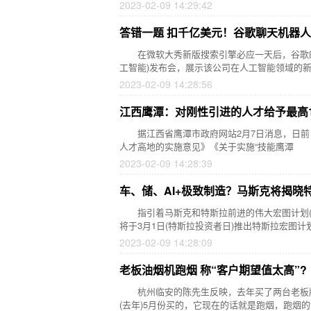
2023-02-09 14:29:42
答错一题 扣千亿美元！谷歌聊天机器人
在微软大秀新版搜索引擎必应一天后，谷歌的一
工智能)发布会，展示该公司在人工智能领域的
2023-02-09 14:28:56
江西鹰潭：对刚性引进的人才给予最高1
据江西省鹰潭市政府网站2月7日消息，日前，
人才高地的实施意见》《关于实施“技能鹰潭
2023-02-09 14:28:39
车、储、AI+极致制造？马斯克将揭晓
指引着马斯克和特斯拉前进的伟大宏图计划(Mas
将于3月1日(特斯拉投资者日)推出特斯拉宏图计划第
2023-02-09 14:28:09
老板油烟机跑烟 称“客户期望值太高”?
杭州临安的陈先生反映，去年买了两台老板牌
(去年)5月份买的，它现在的话就是跑烟，跑烟