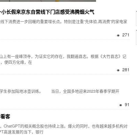
五一小长假来京东自营线下门店感受沸腾烟火气
下消费进一步回暖的重要增长点。特别是注重“先体验,再消费”的家电家
271
上有一座峰顶寺，为证实它的存在，我翻遍县志。根据《大竹县志》记
义，便四方化缘，在
281
生参加陆地冰壶训练。 当日，全国多地迎来2023年春季学期开
91
的看客
，ChatGPT的相关概念股也持续上涨。爆火的同时，也有越来越多机构对
PT高速发展的当下，银行