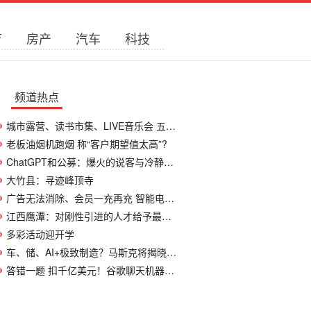
育
房产
汽车
科技
频道热点
城市露营、读书市集、LIVE音乐会 五一小长
老板油烟机跑烟 称“客户期望值太高”?
ChatGPT和公募：爆火的说客与冷静的看客
大竹县：寻迹峰顶寺
广告无法消除、会员一充再充 智能电视如何
江西鹰潭：对刚性引进的人才给予最高100万元
多彩活动迎开学
车、储、AI+极致制造？马斯克将揭晓特斯拉“
答错一题 扣千亿美元！谷歌聊天机器人首秀回