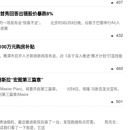
407
首秀回答出错股价暴跌8%
场发布会“惊喜不足”。 北京时间2月8日晚，谷歌于巴黎举行AI(人
新进展
432
00万元购房补贴
鹰潭市召开人才新政新闻发布会，对《关于深入推进“鹰才计划”打造技能
460
特斯拉“宏图第三篇章”
ter Plan)，将要开启第三篇章。 2月8日，埃隆.马斯克发文宣布，
三篇章(Maste
501
油烟机，最近搬进新房后装了一台，发现跑烟有点厉害。 陈先生：
的话我们看了一下就是，它这