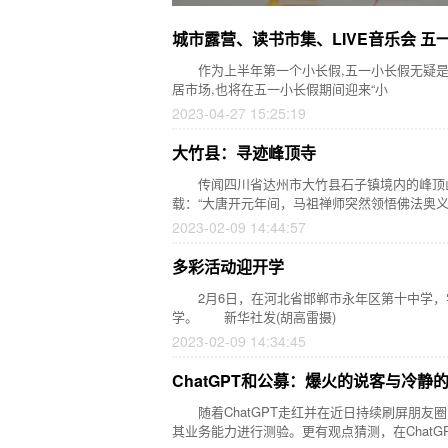
城市露营、读书市集、LIVE音乐会 
作为上半年第一个小长假,五一小长假无疑是线
居市场,也将在五一小长假期间迎来“小
2023-04-27 15:25:19
大竹县：寻迹峰顶寺
传闻四川省达州市大竹县石子镇境内的峰顶山
载：“大唐开元年间，马祖禅师突然领悟佛法奥
2023-02-09 14:44:57
多彩活动迎开学
2月6日，在河北省邯郸市永年区第十中学，学
学。 新华社发(胡高雷摄)
2023-02-09 14:34:45
ChatGPT和公募：爆火的说客与冷静
随着ChatGPT走红并在近日持续刷屏朋友圈
其业务能力进行测验。更有观点猜测，在ChatG