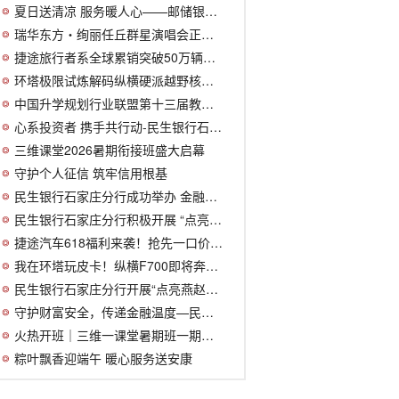
夏日送清凉 服务暖人心——邮储银行竞秀
瑞华东方・绚丽任丘群星演唱会正式定档
捷途旅行者系全球累销突破50万辆，引领方盒
环塔极限试炼解码纵横硬派越野核心技术实
中国升学规划行业联盟第十三届教育峰会发
心系投资者 携手共行动-民生银行石家庄分
三维课堂2026暑期衔接班盛大启幕
守护个人征信 筑牢信用根基
民生银行石家庄分行成功举办 金融知识万
民生银行石家庄分行积极开展 “点亮燕赵
捷途汽车618福利来袭！抢先一口价6.99万元
我在环塔玩皮卡！纵横F700即将奔赴沙海 纵
民生银行石家庄分行开展“点亮燕赵地图
守护财富安全，传递金融温度—民生银行新华
火热开班｜三维一课堂暑期班一期盛况全开！
粽叶飘香迎端午 暖心服务送安康