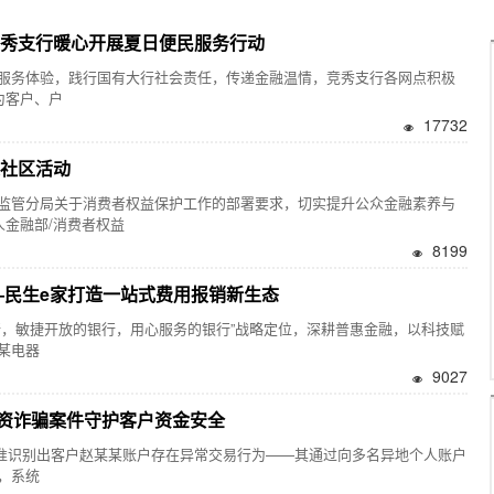
竞秀支行暖心开展夏日便民服务行动
务体验，践行国有大行社会责任，传递金融温情，竞秀支行各网点积极
为客户、户
17732
进社区活动
管分局关于消费者权益保护工作的部署要求，切实提升公众金融素养与
人金融部/消费者权益
8199
—民生e家打造一站式费用报销新生态
，敏捷开放的银行，用心服务的银行”战略定位，深耕普惠金融，以科技赋
某电器
9027
资诈骗案件守护客户资金安全
精准识别出客户赵某某账户存在异常交易行为——其通过向多名异地个人账户
，系统