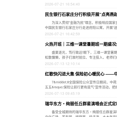
2026-07-21 16:54:40
民生银行石家庄分行积极开展“点亮燕赵
为深入贯彻"金融为民"理念，积极响应国家金
中国民生银行石家庄分行走进府阳公寓，开展“送
2026-07-21 16:42:59
火热开班｜三维一课堂暑期班一期盛况
盛夏逐光，笃行致远!眼下，三维一课堂暑期
松散慵懒，孩子们准时就位、专注投入，老师们
2026-07-13 12:10:14
红歌快闪进大集 保险初心暖民心 ——
7&middot;8全国保险公众宣传日期间，中荷
五五&rsquo;保险让前行更有底气”宣传活动，把
2026-07-13 09:45:19
瑞华东方・绚丽任丘群星演唱会正式定
备受全城期待的瑞华东方・绚丽任丘群星演唱会正式官
文化广场。苏有朋、姚晓棠、徐子尧、水木年华