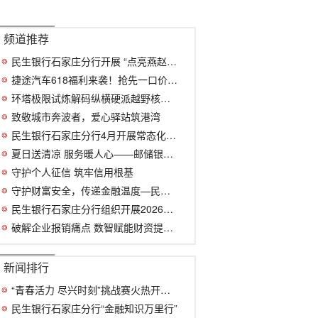
频道推荐
民生银行石家庄分行开展 “点亮燕赵地图
捷途汽车618福利来袭！抢先一口价6.99万元
环塔极限试炼解码纵横硬派越野核心技术实
致敬城市奔波者，爱心驿站筑港湾
民生银行石家庄分行4月开展常态化金融教
夏日送清凉 服务暖人心——邮储银行竞秀
守护个人征信 筑牢信用根基
守护财富安全，传递金融温度—民生银行新华
民生银行石家庄分行组织开展2026年“全民
破解企业报销痛点 数智赋能财资提效 —
新闻排行
“青春活力 尽兴时刻”挑战赛火热开启！丛
民生银行石家庄分行“金融知识万里行”