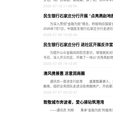
2026-07-10 11:48:50
民生银行石家庄分行开展 “点亮燕赵地
为深入贯彻"金融为民"理念，积极响应国家金
2026年7月7日，中国民生银行石家庄分行走进
2026-07-08 19:20:34
民生银行石家庄分行 进社区开展反诈
为提升公众金融风险防范意识，增强居民对新型
号召，深入开元社区，开展了一场以“点亮燕赵地
2026-07-08 19:12:00
清风携普惠 凉意润商圈
通讯员—莲池支行赵青 盛夏酷暑袭人，为切
触角，组织业务团队走进沿街商圈商户，开启夏
2026-07-07 09:22:47
致敬城市奔波者，爱心驿站筑港湾
——通讯员 刘柳 秉承“金融为民”的服务