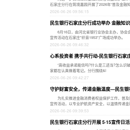
石家庄分行在筑境嘉园开展了2026年“普及金融知
2026-06-26 09:56:15
民生银行石家庄分行成功举办 金融知
6月16日，由河北省银行业协会主办，协会会
宣传活动在石家庄"织音1953"广场成功举办
2026-06-26 09:46:32
心系投资者 携手共行动-民生银行石家庄
“高收益承诺能信吗?什么是三适当?怎么识破虚
家都在认真做着笔记。分行围绕&l
2026-06-26 09:42:27
守护财富安全，传递金融温度—民生银
为扎实推进金融消费者权益保护工作，普及财
宣传活动，以专业护航资产安全，以温情传递金
2026-06-26 09:39:53
民生银行石家庄分行开展 5·15宣传日