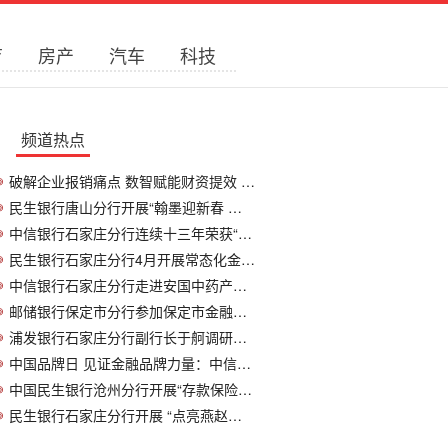
育
房产
汽车
科技
频道热点
破解企业报销痛点 数智赋能财资提效 —民
民生银行唐山分行开展“翰墨迎新春 金融送
中信银行石家庄分行连续十三年荣获“河北网
民生银行石家庄分行4月开展常态化金融教育
中信银行石家庄分行走进安国中药产业集群助
邮储银行保定市分行参加保定市金融赋能“新
浦发银行石家庄分行副行长于舸调研邯郸分行
中国品牌日 见证金融品牌力量：中信银行荣膺2
中国民生银行沧州分行开展“存款保险进校园
民生银行石家庄分行开展 “点亮燕赵地图 谱