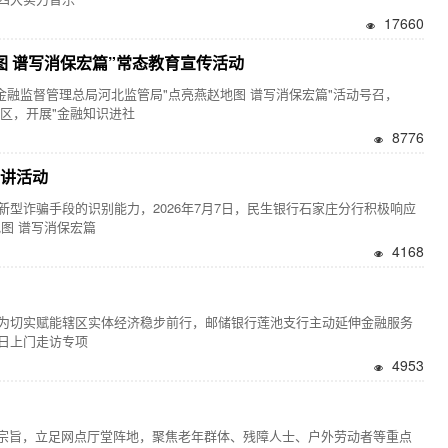
17660
图 谱写消保宏篇”常态教育宣传活动
融监督管理总局河北监管局"点亮燕赵地图 谱写消保宏篇"活动号召，
社区，开展"金融知识进社
8776
宣讲活动
诈骗手段的识别能力，2026年7月7日，民生银行石家庄分行积极响应
图 谱写消保宏篇
4168
实赋能辖区实体经济稳步前行，邮储银行莲池支行主动延伸金融服务
日上门走访专项
4953
宗旨，立足网点厅堂阵地，聚焦老年群体、残障人士、户外劳动者等重点