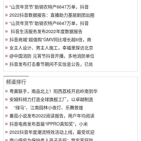
“山货年货节”助销农特产6647万单，抖音
2022抖音数据报告：直播助力基层剧团出圈
“山货年货节”助销农特产6647万单，抖音
​ 抖音生活服务发布2022年度数据报告
抖音商城“超值购”GMV同比增长超6倍，商
女主人设计、男主人施工，幸福里探访北京
@中国消防 元宵节抖音开播，多地消防单位
抖音发布打击春节期间不实信息公告，已处
频道排行
粤冀联手，南品北上！阳西荔枝开启岭南到华
安姆科倾力打造全球旗舰工厂，以卓越制造
“绿马”、江南园林小夜灯、乐舞敦煌
番茄小说发布2022阅读报告，用户年均阅读
抖音电商发布首届“IPPRO真知奖”，小米
2022抖音年度潮流特效活动上线，最受欢迎
南山呼吸为保护老人孩子支招：筑牢家庭防