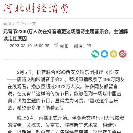
首页
>
企业
>
正文
元宵节2300万人次在抖音追更这场唐诗主题音乐会，主创解
读走红原因
2023-02-10 16:00:35
河北 阅读：
26
2月5日，抖音联合XSO西安交响乐团推出《长·安
——唐诗交响吟诵音乐会》。整场直播吸引了496万网友
在线观看，播放量超过2373万人次。许多网友都留言
说，在元宵节这样的传统节日，能够看到一场以中国古
典诗词为主题的节目，显得尤为可贵，“喜欢这个音乐
会，希望更多孩子能看到”。
晚上8点，直播正式开始。伴随着交响乐团大气恢宏
的演奏，关栋天、吴京安、濮存昕等艺术家，相继登
台，以朗诵、韵白等方式演绎经典唐诗。这场音乐会由