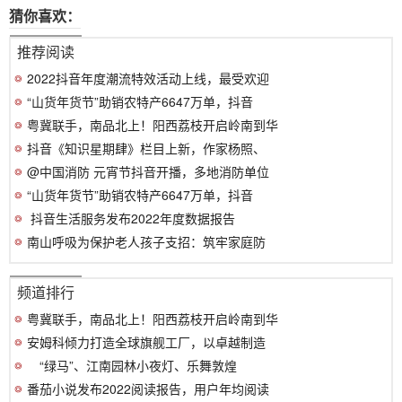
猜你喜欢：
推荐阅读
2022抖音年度潮流特效活动上线，最受欢迎
“山货年货节”助销农特产6647万单，抖音
粤冀联手，南品北上！阳西荔枝开启岭南到华
抖音《知识星期肆》栏目上新，作家杨照、
@中国消防 元宵节抖音开播，多地消防单位
“山货年货节”助销农特产6647万单，抖音
​ 抖音生活服务发布2022年度数据报告
南山呼吸为保护老人孩子支招：筑牢家庭防
频道排行
粤冀联手，南品北上！阳西荔枝开启岭南到华
安姆科倾力打造全球旗舰工厂，以卓越制造
“绿马”、江南园林小夜灯、乐舞敦煌
番茄小说发布2022阅读报告，用户年均阅读