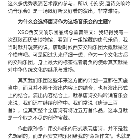
这么多优秀表演艺术家的参与，所以《长·安 唐诗交响吟
诵音乐会》是一场既好听又好看的演出，非常难得。
为什么会选择唐诗作为这场音乐会的主题?
XSO西安交响乐团品牌总监曹继文：我记得我有一
次逛陕西历史博物馆，看到了一组馆藏的唐代乐俑，我
当时就开玩笑的说，唐朝时候西安交响乐团大概就是这
个模样吧。可是回过头来仔细一想，作为一个文化古都
的交响乐团，身上最大的标签或者肩负的使命其实就是
对中华传统文化的继承与发扬。
其实我们乐团这些年来这方面的计划一直都在实施
当中，而且并不限于演出内容上的结合，也有演出形式
上的结合。演出内容结合上，就拿唐诗交响吟诵音乐会
来说，我们还在继续创作中。我们常说《唐诗三百
首》，但其实整个全唐诗有将近五万首作品，这本身就
是一个取之不尽的创作宝藏。
作曲家孙畅：用交响乐的形式表现唐诗，并不是我
先想到的，而是西安交响乐团给我的“命题作文”。也就是