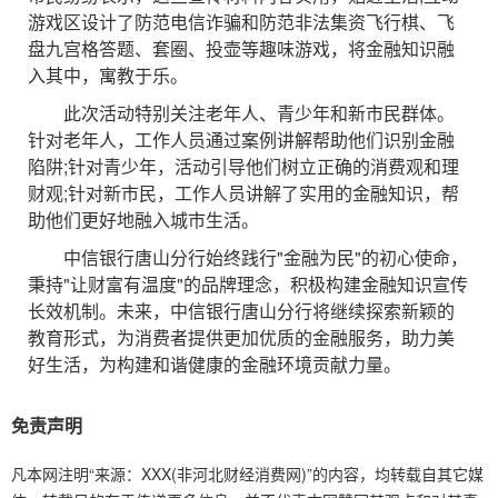
游戏区设计了防范电信诈骗和防范非法集资飞行棋、飞
盘九宫格答题、套圈、投壶等趣味游戏，将金融知识融
入其中，寓教于乐。
此次活动特别关注老年人、青少年和新市民群体。
针对老年人，工作人员通过案例讲解帮助他们识别金融
陷阱;针对青少年，活动引导他们树立正确的消费观和理
财观;针对新市民，工作人员讲解了实用的金融知识，帮
助他们更好地融入城市生活。
中信银行唐山分行始终践行"金融为民"的初心使命，
秉持"让财富有温度"的品牌理念，积极构建金融知识宣传
长效机制。未来，中信银行唐山分行将继续探索新颖的
教育形式，为消费者提供更加优质的金融服务，助力美
好生活，为构建和谐健康的金融环境贡献力量。
免责声明
凡本网注明“来源：XXX(非河北财经消费网)”的内容，均转载自其它媒