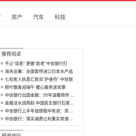
育
房产
汽车
科技
推荐阅读
不止“适老” 更要“助老”中信银行打
海关总署：全面暂停进口日本水产品
七旬老人执意汇款买“护身符” 中信银
粽叶飘香迎端午 暖心服务送安康
中信银行出国金融：25年温暖陪伴 累计为2
金融活水润燕赵:中国民生银行石家庄分
中信银行上半年成绩稳中有进：资产质量持
中信银行：落实减费让利重实效谱写惠企利
频道排行