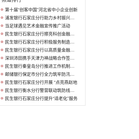
第十届“创客中国”河北省中小企业创新
浦发银行石家庄分行助力乡村振兴之金融
当足球遇见艺术金融宣传推广活动
民生银行石家庄分行擦亮科创金融特色品
民生银行石家庄分行积极服务制造业高质
民生银行石家庄分行以高质量金融服务助
深圳沛田携手天津力神战略合作签约仪式
民生银行秦皇岛分行推进工作机制落地
邮储银行保定市分行全力筑牢防汛救灾“
民生银行石家庄分行开展 “点亮燕赵地
民生银行衡水分行警营联动筑防线，慧眼识
民生银行石家庄分行提升“适老化”服务