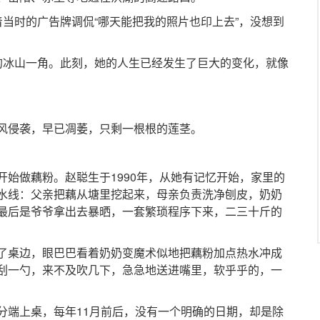
时的广告牌调侃“哪天能把我的照片也印上去”，没想到
冰山一角。此刻，她的人生已经发生了巨大的变化，就像
侵袭，早已凋萎，只剩一根根的莲茎。
做藕粉。赵聪生于1990年，从她有记忆开始，家里的
水线：父亲把藕从塘里挖起来，母亲负责洗净刨皮，奶奶
最后是爷爷拿出去暴晒，一套繁琐程序下来，二三十斤的
桌边，眼巴巴看着奶奶变魔术似地把藕粉加点热水冲成
刮一勺，来不及吹几下，急急地送进嘴里，软乎乎的，一
端上桌，每年11月前后，没有一个明确的日期，却是除