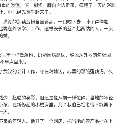
着厚重的淤泥，深一脚浅一脚向岸边走来，疯跑了一天的赵聪
灶，心已经先热乎起来了。
洪湖的莲藕淀粉含量够高，一口咬下去，脖子得伸老
赵聪在外求学、工作，这根长长的丝牵起两端的人，一头
的她。
往年一样做藕粉，奶奶因病离世，赵聪从外地匆匆赶回
不早点回来”。
武汉的会计工作，守在藕塘边，心里的那碗莲藕汤，久
少了赵聪的身影，但还是像从前一样忙碌，当地的年轻
小孩。在新修起的小楼房里，几个叔伯已经老得不能再下
一天。
来的年轻人。他开了一个网店，把当地的农产品挂在上