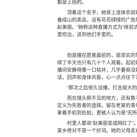
都是上扬的。
顶着这个名字，她穿上连体衣就跳
叠成山的卖品，没有花花绿绿的广告
赵美丽。”她称这种直播方式为“体验
里挖出，送到他们手里的。
但是摆在愿景面前的，是现实的掣肘
续了半天也只有几十个人观看。起初
播间安静得像一口枯井，几乎要吞没
话，回声和身体共振，心一点点往下
“那次之后很久没播，打击挺大的。
而在镜头照不见的地方，还有数不
定义为失败者的选择。留在老家的青
拿着手机到处拍，更被人认为是“无所
村里人都说“赵美丽变成网红了”。
家乡绝对不是一个好词。她的父母走