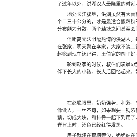
了过年以外，洪湖农人最隆重的时刻
地处长江腹地，洪湖虽然有大面积
个二三十公分的，才是最适合撒藕秧
分布颇为分散，两个藕塘之间甚至会
但距离无法阻隔热情的洪湖人。每
在张家，明天聚在李家，大家不谈工
赵聪到现在还记得，王伯家的圆子好
轮到赵家的时候，叔伯们凌晨5点
伴下长大的小孩。长大后回忆起来，
在赵聪眼里，奶奶强势、利落，衣
像做人，一丝不苟，如果想要一锅浓
藕，切成大块，和排骨一起下到用了
脊背上时，汤色已经红得发黑。
房子就建在藕塘旁边，奶奶站在门前