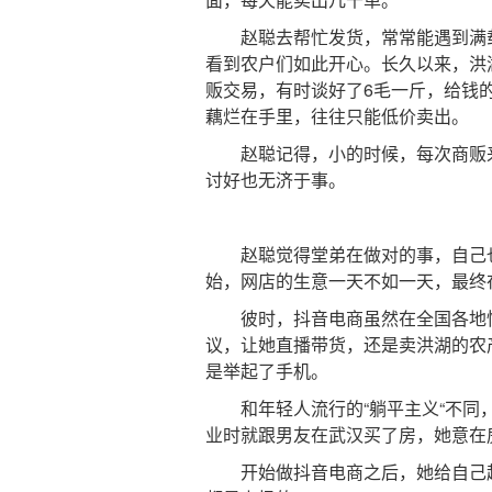
赵聪去帮忙发货，常常能遇到满载
看到农户们如此开心。长久以来，洪
贩交易，有时谈好了6毛一斤，给钱
藕烂在手里，往往只能低价卖出。
赵聪记得，小的时候，每次商贩来
讨好也无济于事。
赵聪觉得堂弟在做对的事，自己也很
始，网店的生意一天不如一天，最终在
彼时，抖音电商虽然在全国各地快
议，让她直播带货，还是卖洪湖的农
是举起了手机。
和年轻人流行的“躺平主义“不同，
业时就跟男友在武汉买了房，她意在
开始做抖音电商之后，她给自己起名