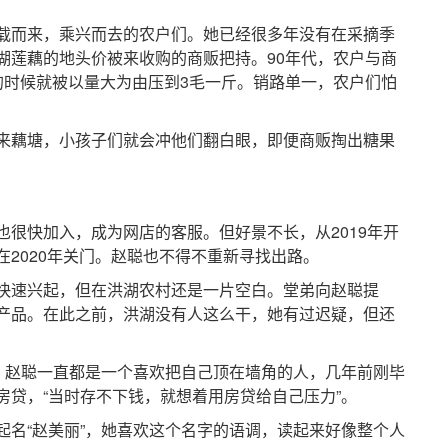
而来，乘兴而去的农户们。她已经很多年没有在采摘季
湖莲藕的地头价被来收购的商贩把持。90年代，农户与商
的时候就被以量大为由压到3毛一斤。销路单一，农户们怕
藕塘，小孩子们就会冲他们翻白眼，即便商贩掏出糖果
快加入，成为网店的客服。但好景不长，从2019年开
2020年关门。赵聪也不得不重新寻找出路。
速兴起，但在洪湖农村还是一片空白。堂弟向赵聪提
产品。在此之前，洪湖没有人这么干，她有过迟疑，但还
赵聪一直都是一个喜欢把自己顶在墙角的人，几年前刚毕
房贷，“当时存不下钱，就想着用房贷给自己压力”。
“赵美丽”，她喜欢这个名字的语调，读起来好像整个人