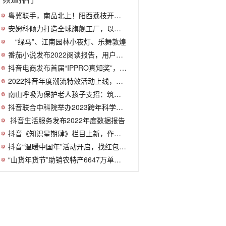
粤冀联手，南品北上！阳西荔枝开启岭南到华
安姆科倾力打造全球旗舰工厂，以卓越制造
“绿马”、江南园林小夜灯、乐舞敦煌
番茄小说发布2022阅读报告，用户年均阅读
抖音电商发布首届“IPPRO真知奖”，小米
2022抖音年度潮流特效活动上线，最受欢迎
南山呼吸为保护老人孩子支招：筑牢家庭防
抖音联合中科院举办2023跨年科学演讲，诺
​ 抖音生活服务发布2022年度数据报告
抖音《知识星期肆》栏目上新，作家杨照、
抖音“温暖中国年”活动开启，找红包、看
“山货年货节”助销农特产6647万单，抖音