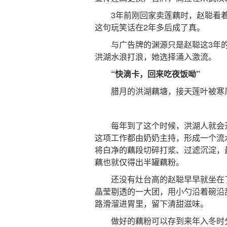
3年前刚回家卖莲藕时，赵聪看着当
这句玩笑话在2年多后成了真。
与广告牌的渊源只是赵聪这3年的
洪湖水浪打浪，她选择涌入激流。
“快滴卡，回来吃夜饭呦”
腊月的洪湖藕塘，接天莲叶被寒风
每年到了这个时候，洪湖人就会开始
这项工作都由奶奶主持，形成一个流
将白净的藕段切碎打浆、过滤沉淀，
藕也就仅得出半罐藕粉。
还没有灶台高的赵聪早早就坐在了
晶莹剔透的一大团，用小勺沿着碗沿
路滑溜进胃里，留下清甜滋味。
做好的藕粉可以存到来年入冬时分