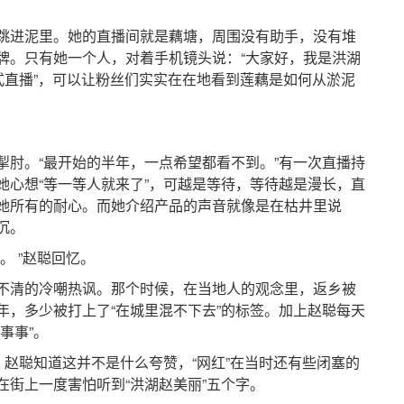
进泥里。她的直播间就是藕塘，周围没有助手，没有堆
牌。只有她一个人，对着手机镜头说：“大家好，我是洪湖
式直播”，可以让粉丝们实实在在地看到莲藕是如何从淤泥
。“最开始的半年，一点希望都看不到。”有一次直播持
她心想“等一等人就来了”，可越是等待，等待越是漫长，直
她所有的耐心。而她介绍产品的声音就像是在枯井里说
沉。
 ”赵聪回忆。
清的冷嘲热讽。那个时候，在当地人的观念里，返乡被
年，多少被打上了“在城里混不下去”的标签。加上赵聪每天
事事”。
赵聪知道这并不是什么夸赞，“网红”在当时还有些闭塞的
在街上一度害怕听到“洪湖赵美丽”五个字。