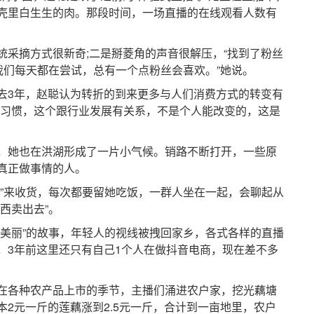
壳里白生生的肉。那段时间，一场直播的在线观看人数有
。
摘方式很新奇;二是掰菱角的声音很解压，“找到了粉丝
我们每天都在尝试，总有一个点粉丝会喜欢。”她说。
3年，赵聪认为转折的到来更多与人们消费方式的转变有
的习惯，这个跟行业发展有关系，不是个人能改变的，这是
她也在洪湖形成了一片小气候。销路不断打开，一些原
真正做事情的人。
来收货，每次都要留她吃饭，一群人坐在一起，会聊起从
西卖出去”。
丽”的故事，年轻人的视线被拽回家乡，各式各样的直播
，3年前这里还只有自己1个人在做抖音电商，现在差不多
各种农产品上市的季节，主播们涌进农户家，挖光藕塘
2元一斤的莲藕涨到2.5元一斤，合计到一亩地里，农户