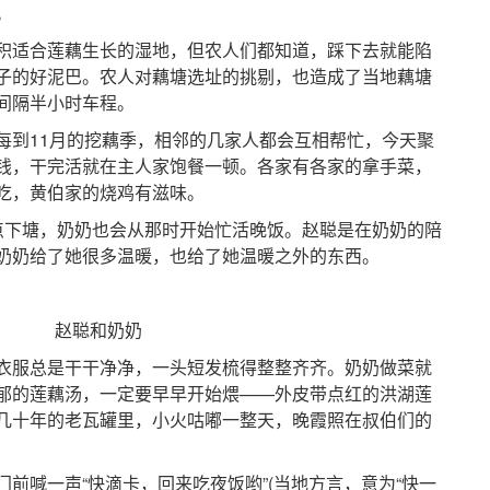
。
适合莲藕生长的湿地，但农人们都知道，踩下去就能陷
子的好泥巴。农人对藕塘选址的挑剔，也造成了当地藕塘
间隔半小时车程。
到11月的挖藕季，相邻的几家人都会互相帮忙，今天聚
钱，干完活就在主人家饱餐一顿。各家有各家的拿手菜，
吃，黄伯家的烧鸡有滋味。
下塘，奶奶也会从那时开始忙活晚饭。赵聪是在奶奶的陪
奶奶给了她很多温暖，也给了她温暖之外的东西。
赵聪和奶奶
服总是干干净净，一头短发梳得整整齐齐。奶奶做菜就
郁的莲藕汤，一定要早早开始煨——外皮带点红的洪湖莲
几十年的老瓦罐里，小火咕嘟一整天，晚霞照在叔伯们的
喊一声“快滴卡，回来吃夜饭哟”(当地方言，意为“快一