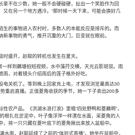
辈不在少数，她一般不会硬碰硬，扯出一个笑脸作为回
，又在另一个地方遇冷。“那时候一天下来，可能会换好几
生的事物进入农村时，多数人的本能反应是排斥的。而
纳新事物的勇气，推开沉重的大门，巨变就在眼前。
时盛开，赵聪的转机也发生在夏天。
常一样到藕塘拍短视频，水中藻荇交横，天光云影斑驳。雨
遮雨，对着镜头介绍雨后的莲子格外好吃。
电关机了。等到晚上回家充上电，才发现浏览量高达30
她顺势重启直播。正值菱角收获的季节，她一下子卖出200多
农产品。《洪湖水浪打浪》里唱“四处野鸭和菱藕啊”，
菱角的根扎在淤泥中，叶子像浮萍一样漂在水面，采菱角的人
中，将一只只藏在菱叶底下的菱角揪出来放入盆船中。
满水面，赵聪延续了之前的“体验式直播”。她坐在盆船中，