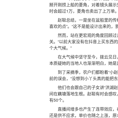
掰开刚捞上船的菱角，对着镜头展示
时会超过1万，菱角也卖出了上万单
赵聪总结，一是坐在盆船里的传统采
喜欢的点”。“这不是能设计出来的，
然而，站在更宏观的角度回顾过去
关。“以前大家没有在抖音上买东西
个大气候。”
在大气候中坚守至今，拨云见日，
本质疑她的当地人也渐渐明白，她是
到了采摘季，农户们都盼着“小赵”
前的误会，“没想到小丫头真的能把东
他们也会跟自己的子女讲“洪湖赵美
间在藕塘落地生根。赵聪有时会感叹
有50个。
直播间增多也产生了连带效应，在
还是供不应求，单价也随之上涨，原本