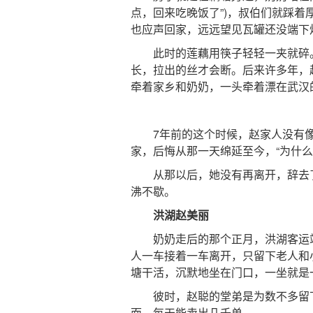
点，回来吃晚饭了”)，叔伯们就踩
也应声回家，远远望见瓦罐还没端下
此时的莲藕用筷子轻轻一夹就碎。
长，拉出的丝才会断。后来许多年，
牵着家乡和奶奶，一头牵着漂在武汉
7年前的这个时候，赵家人没有像
家，后悔从那一天绵延至今，“为什么
从那以后，她没有再离开，辞去了
沸不歇。
洪湖赵美丽
奶奶走后的那个正月，洪湖客运站
人一车接着一车离开，只留下老人和
塘干活，沉默地坐在门口，一坐就是
彼时，赵聪的堂弟是为数不多留下
面，每天能卖出几千单。