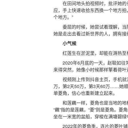
在田间地头拍视频时，批评她的长
应，手上快速收拾东西换一个地方拍
个地方。”
委屈的时候，她尝试着理解，当陌
她是走出去看过新世界的人，拥有接
小气候
红莲生在淤泥里，却能在溽热至极
2020年6月底的一天，赵聪如往
来得突然，她像小时候那样擎着荷叶
视频刚上传到抖音主页，手机就没
万，第2天50万，第3天60万……
单菱角，信心也重新建立起来。
和莲藕一样，菱角也是当地的地标性
“藕”指的是莲藕，“菱”则是菱角。
坐在一米宽的盆船，穿梭在满塘碧绿
2022年的菱角季，连片的菱叶铺