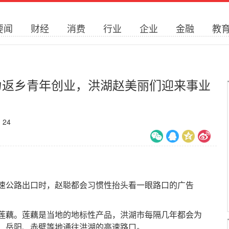
要闻
财经
消费
行业
企业
金融
教
力返乡青年创业，洪湖赵美丽们迎来事业
：
24
公路出口时，赵聪都会习惯性抬头看一眼路口的广告
藕。莲藕是当地的地标性产品，洪湖市每隔几年都会为
、岳阳、赤壁等地通往洪湖的高速路口。