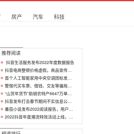
育
房产
汽车
科技
推荐阅读
​ 抖音生活服务发布2022年度数据报告
抖音电商整顿价格虚假，商品宣传价与实际
首个人工智能家用中央空调团标发布 COL
警惕代买车票、借钱、交友等骗局，抖音发
“山货年货节”助销农特产6647万单，抖音
抖音发布打击春节期间不实信息公告，已处
番茄小说发布2022阅读报告，用户年均阅读
2022抖音年度潮流特效活动上线，最受欢迎
频道排行