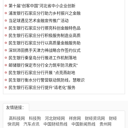
第十届“创客中国”河北省中小企业创新
浦发银行石家庄分行助力乡村振兴之金融
当足球遇见艺术金融宣传推广活动
民生银行石家庄分行擦亮科创金融特色品
民生银行石家庄分行积极服务制造业高质
民生银行石家庄分行以高质量金融服务助
深圳沛田携手天津力神战略合作签约仪式
民生银行秦皇岛分行推进工作机制落地
邮储银行保定市分行全力筑牢防汛救灾“
民生银行石家庄分行开展 “点亮燕赵地
民生银行衡水分行警营联动筑防线，慧眼识
民生银行石家庄分行提升“适老化”服务
友情链接：
高科技网
科技狗
河北财经网
祥房网
财经资讯网
财经
快讯网
汽车点讯
中国财经热线
中国新闻热线
贵州网