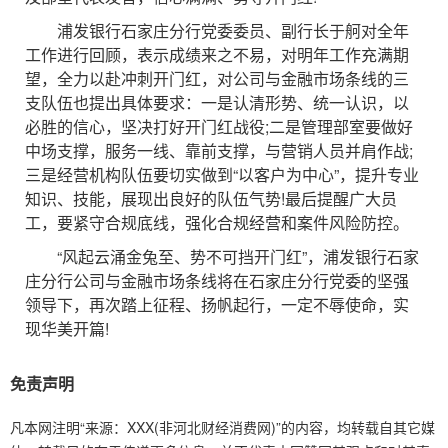
浦发银行石家庄分行党委委员、副行长于舸对全年
工作进行回顾，表示成绩来之不易，对明年工作充满期
望，全力以赴冲刺开门红，对公司与金融市场条线的三
支队伍也提出具体要求：一是认清形势、统一认识，以
必胜的信心，坚决打好开门红战役;二是管理部室要做好
中场支撑，服务一线、靠前支撑，与营销人员并肩作战;
三是经营机构队伍要切实做到“以客户为中心”，提升专业
知识、技能，展现出良好的队伍气势!最后提醒广大员
工，要紧守合规底线，强化合规经营和案件风险防控。
“风起云涌金兔至、势不可挡开门红”，浦发银行石家
庄分行公司与金融市场条线将在石家庄分行党委的坚强
领导下，再次踏上征程、扬帆起行，一定不辱使命，实
现华美开篇!
免责声明
凡本网注明“来源：XXX(非河北财经消费网)”的内容，均转载自其它媒