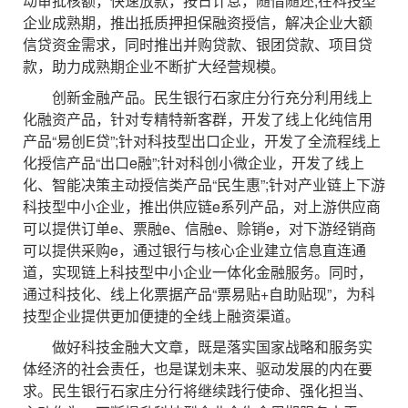
动审批核额，快速放款，按日计息，随借随还;在科技型
企业成熟期，推出抵质押担保融资授信，解决企业大额
信贷资金需求，同时推出并购贷款、银团贷款、项目贷
款，助力成熟期企业不断扩大经营规模。
创新金融产品。民生银行石家庄分行充分利用线上
化融资产品，针对专精特新客群，开发了线上化纯信用
产品“易创E贷”;针对科技型出口企业，开发了全流程线上
化授信产品“出口e融”;针对科创小微企业，开发了线上
化、智能决策主动授信类产品“民生惠”;针对产业链上下游
科技型中小企业，推出供应链e系列产品，对上游供应商
可以提供订单e、票融e、信融e、赊销e，对下游经销商
可以提供采购e，通过银行与核心企业建立信息直连通
道，实现链上科技型中小企业一体化金融服务。同时，
通过科技化、线上化票据产品“票易贴+自助贴现”，为科
技型企业提供更加便捷的全线上融资渠道。
做好科技金融大文章，既是落实国家战略和服务实
体经济的社会责任，也是谋划未来、驱动发展的内在要
求。民生银行石家庄分行将继续践行使命、强化担当、