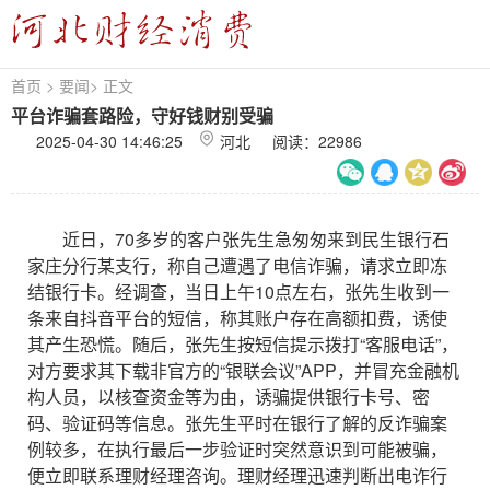
首页
>
要闻
>
正文
平台诈骗套路险，守好钱财别受骗
2025-04-30 14:46:25
河北 阅读：
22986
近日，70多岁的客户张先生急匆匆来到民生银行石
家庄分行某支行，称自己遭遇了电信诈骗，请求立即冻
结银行卡。经调查，当日上午10点左右，张先生收到一
条来自抖音平台的短信，称其账户存在高额扣费，诱使
其产生恐慌。随后，张先生按短信提示拨打“客服电话”，
对方要求其下载非官方的“银联会议”APP，并冒充金融机
构人员，以核查资金等为由，诱骗提供银行卡号、密
码、验证码等信息。张先生平时在银行了解的反诈骗案
例较多，在执行最后一步验证时突然意识到可能被骗，
便立即联系理财经理咨询。理财经理迅速判断出电诈行